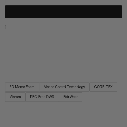
De duurzame leren bergschoenen bieden ultieme
bescherming voor hooggelegen tochten en gletsjertrekking -
zonder in te leveren op comfort. Isolerend, waterdicht en
ademend, het GORE-TEX ePE-membraan werkt samen met
het verantwoord geproduceerde, slijtvaste leer om je voeten
warm en droog te houden...
3D Memo Foam
Motion Control Technology
GORE-TEX
Vibram
PFC-Free DWR
Fair Wear