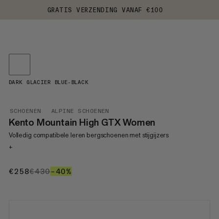
GRATIS VERZENDING VANAF €100
DARK GLACIER BLUE-BLACK
SCHOENEN
ALPINE SCHOENEN
Kento Mountain High GTX Women
Volledig compatibele leren bergschoenen met stijgijzers
+
€258
€258
€430
€430
–40%
40%