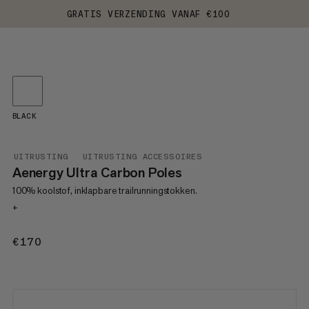
GRATIS VERZENDING VANAF €100
BLACK
UITRUSTING
UITRUSTING ACCESSOIRES
Aenergy Ultra Carbon Poles
100% koolstof, inklapbare trailrunningstokken.
+
€170
€170