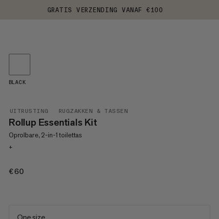
GRATIS VERZENDING VANAF €100
BLACK
UITRUSTING
RUGZAKKEN & TASSEN
Rollup Essentials Kit
Oprolbare, 2-in-1 toilettas
+
€60
€60
One size