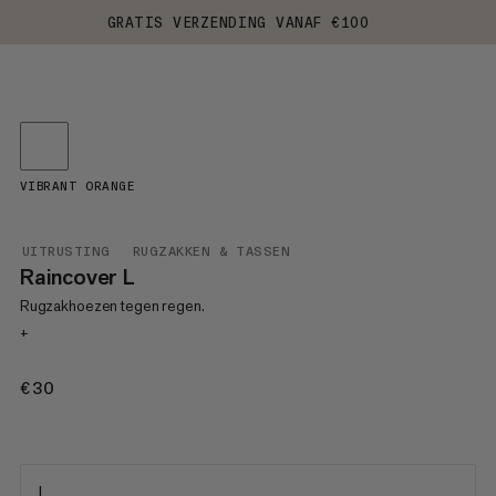
GRATIS VERZENDING VANAF €100
VIBRANT ORANGE
UITRUSTING
RUGZAKKEN & TASSEN
Raincover L
Rugzakhoezen tegen regen.
+
€30
€30
L