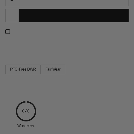
Individuele regenhoes voor dag- en meerdaagse rugzakken.
PFC-Free DWR
Fair Wear
6/6
Wandelen.