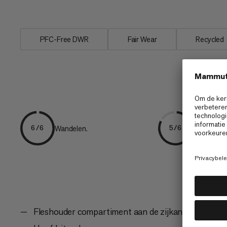
portemonnee en zonnebrandcrème. De.
PFC-Free DWR
Fair Wear
Recycled
Wandelen.
Snelwande
6/6
5/6
Fleshouder compartiment aan de zijkant