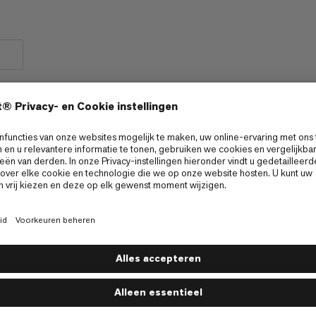
..
len
Fietsen
5/6