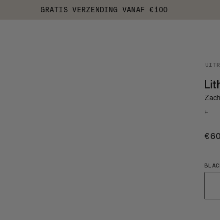
GRATIS VERZENDING VANAF €100
UIT
Lit
Zach
+
€6
BLAC