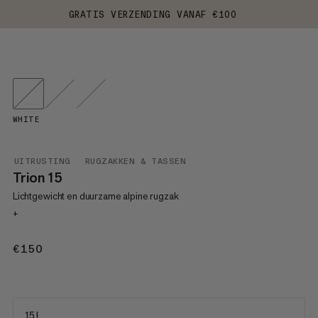
GRATIS VERZENDING VANAF €100
WHITE
UITRUSTING
RUGZAKKEN & TASSEN
Trion 15
Lichtgewicht en duurzame alpine rugzak
+
€150
€150
15 L