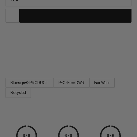
De perfecte dagrugzak voor je alpiene avonturen, de kleinste
van de Trion-serie biedt lichtgewicht comfort en uitzonderlijke
duurzaamheid in de nauw-aansluitende pasvorm van een
trailrunningvest. Waterafstotend en slijtvast, onze volledige
Trion-lijn werd ontwikkeld met pro-alpinisten Stephan...
Bluesign® PRODUCT
PFC-Free DWR
Fair Wear
Recycled
6/6
6/6
6/6