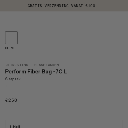
GRATIS VERZENDING VANAF €100
OLIVE
UITRUSTING
SLAAPZAKKEN
Perform Fiber Bag -7C L
Slaapzak
+
€250
€250
L Null