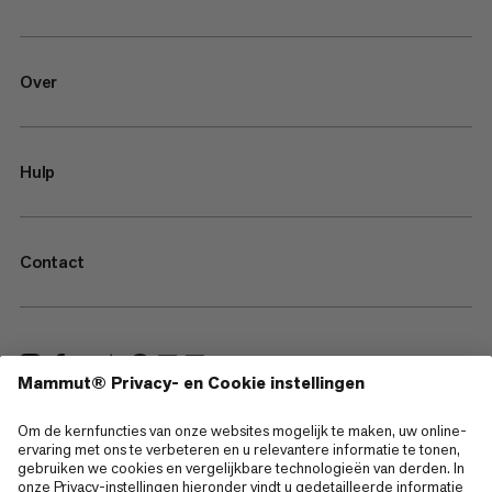
Over
Hulp
Contact
—