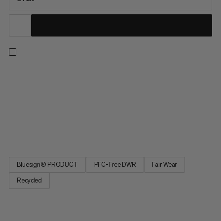
Perform Fiber Bag -7C. Een herstellende slaapzak voor
meerdaagse hikes. Geoptimaliseerde pasvorm voor
comfortabeler slapen. Centrale rits voor klimaatregeling.
Speciaal materiaal om geluiden te minimaliseren. Ajungilak
vezels zorgen voor eenvoudig onderhoud en weerstand tegen
vocht. Lichtgewicht. Klein. Comprimeerbaar. De Perform Fiber
Bag -7C voor meer prestaties.
Bluesign® PRODUCT
PFC-Free DWR
Fair Wear
Recycled