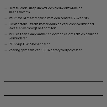
Herstellende slaap dankzij een nieuw ontwikkelde
slaapzakvorm
Intuïtieve klimaatregeling met een centrale 2-weg rits.
Comfortabel, zacht materiaal in de capuchon vermindert
lawaai en verhoogt het comfort.
Inclusief een slaapmasker en oordopjes om licht en geluid te
verminderen.
PFC-vrije DWR-behandeling
Voering gemaakt van 100% gerecycled polyester.