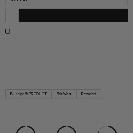
Ga de uitdaging aan met onze ultieme magnesiumzak. Een
grote, ergonomische vuistvormige opening met een
versterkte rand zorgt voor snel en gemakkelijk gebruik van
magnesium. Het ontwerp boordevol functies omvat ook een
zak met sleutelhouder, een elastische borstellus en een
verstelbare...
Bluesign® PRODUCT
Fair Wear
Recycled