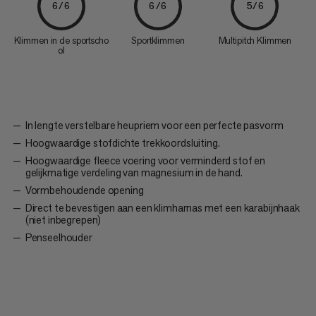
6/6
6/6
5/6
Klimmen in de sportscho
Sportklimmen
Multipitch Klimmen
ol
In lengte verstelbare heupriem voor een perfecte pasvorm
Hoogwaardige stofdichte trekkoordsluiting.
Hoogwaardige fleece voering voor verminderd stof en
gelijkmatige verdeling van magnesium in de hand.
Vormbehoudende opening
Direct te bevestigen aan een klimharnas met een karabijnhaak
(niet inbegrepen)
Penseelhouder