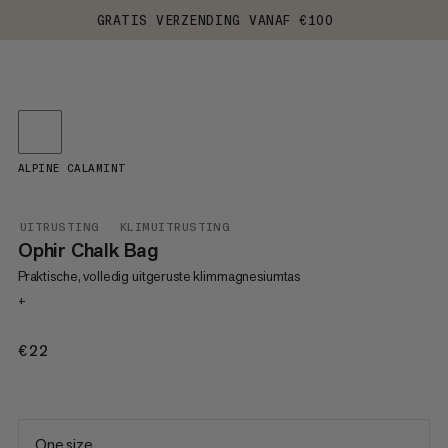
GRATIS VERZENDING VANAF €100
ALPINE CALAMINT
UITRUSTING
KLIMUITRUSTING
Ophir Chalk Bag
Praktische, volledig uitgeruste klimmagnesiumtas
+
€22
€22
One size