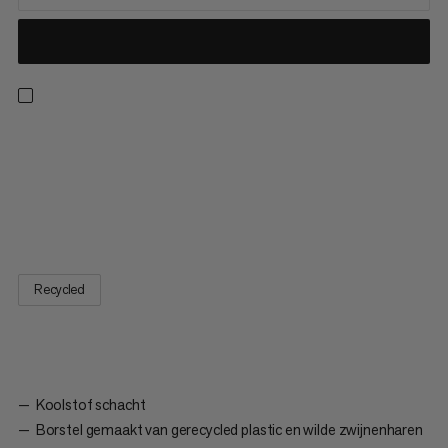
De inhoud van het Brush Stick pakket zal je recht naar de top
van elke rots leiden: De Brush stick, Sloper Brush en Crimper
Brush set zullen je begeleiden op de weg omhoog. De Crimper
Brush is ontworpen voor kleinere grepen en inkepingen; de
schuine schacht zorgt voor eenvoudige bediening en het...
Recycled
Koolstof schacht
Borstel gemaakt van gerecycled plastic en wilde zwijnenharen