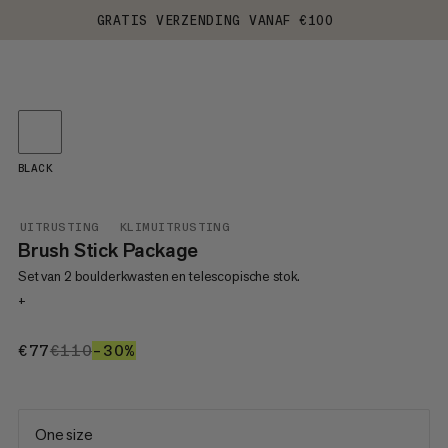
GRATIS VERZENDING VANAF €100
BLACK
UITRUSTING
KLIMUITRUSTING
Brush Stick Package
Set van 2 boulderkwasten en telescopische stok.
+
€77
€77
€110
€110
–30%
30%
One size