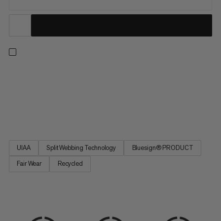
Een allround harnas voor het klimmen binnen of buiten, op rots
of ijs. Verstelbare beenlussen zorgen voor een nauwkeurige
pasvorm. Vier grote stijve materiaallussen en één kleine zachte
lus laten je alles meenemen wat je nodig hebt voor de langste
trad-routes. Handige drop-seat gespen betekenen dat...
UIAA
Split Webbing Technology
Bluesign® PRODUCT
Fair Wear
Recycled