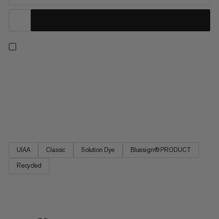
Een veelzijdig enkel touw voor elke klim - van sportklimmen tot
traditioneel klimmen, binnen en buiten. Dit klassieke ontwerp
levert onze beste combinatie van diameter, gewicht en
duurzaamheid voor uitstekende hantering. Bovendien is het
gemaakt van 100% gerecycled polyamide (massabalans). We
halen...
UIAA
Classic
Solution Dye
Bluesign® PRODUCT
Recycled