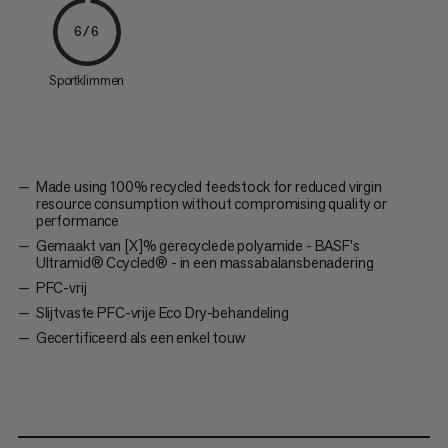
6/6
Sportklimmen
Made using 100% recycled feedstock for reduced virgin
resource consumption without compromising quality or
performance
Gemaakt van [X]% gerecyclede polyamide - BASF's
Ultramid® Ccycled® - in een massabalansbenadering
PFC-vrij
Slijtvaste PFC-vrije Eco Dry-behandeling
Gecertificeerd als een enkel touw