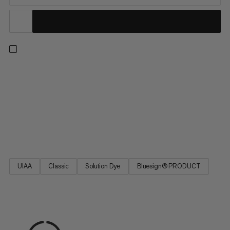
Één touw voor alle situaties: met een profiel van 9,5 mm maakt
dit hoogwaardige enkele touw indruk met zijn uitstekende
manipulatie, waardoor het ideaal is voor alle bergavonturen. Of
je nu binnen aan het klimmen bent of op trad-routes, de ideale
balans tussen diameter, gewicht en duurzaamheid maken het
9.5 Crag Classic touw de favoriete verbinding tussen vrienden
op de rots.
UIAA
Classic
Solution Dye
Bluesign® PRODUCT