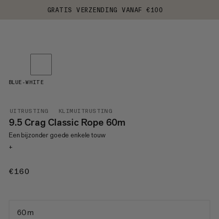
GRATIS VERZENDING VANAF €100
BLUE-WHITE
UITRUSTING
KLIMUITRUSTING
9.5 Crag Classic Rope 60m
Een bijzonder goede enkele touw
+
€160
€160
60 m