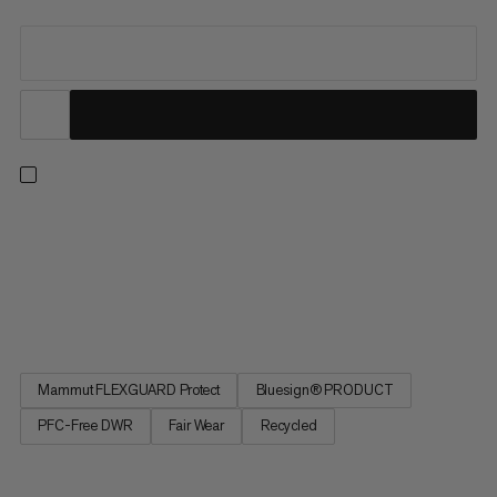
Klaar voor wandelen, reizen of dagelijks gebruik. Nu onderdeel
van de Mammut Classic Collectie, bijgewerkte versie van onze
langlopende bestsellers in tijdloos zwart, afgewerkt met een
geborduurd retro Mammut-logo. Een beschermend 3-laags
softshell laminaat met toegevoegde 4-way stretch en een...
Mammut FLEXGUARD Protect
Bluesign® PRODUCT
PFC-Free DWR
Fair Wear
Recycled