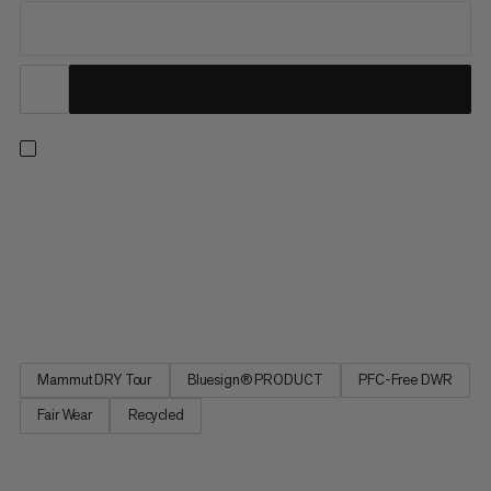
Deze comfortabele, lichtgewicht hardshell-jas is klaar voor
ontspannen wandelingen in de lente of zomer. Het 2-laags
Mammut DRY Tour-waterdichte laminaat biedt betrouwbare
bescherming tegen weersinvloeden met een verminderde
milieubelasting dankzij het gerecyclede polyester en PFC-
vrije...
Mammut DRY Tour
Bluesign® PRODUCT
PFC-Free DWR
Fair Wear
Recycled