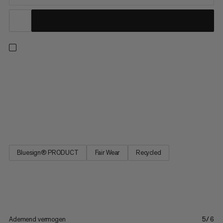
Uit onze bestseller collectie leveren deze wandelshorts
comfort met alle praktische kenmerken die u nodig heeft op
het pad. Deze shorts hebben een atletische snit en 4-way
stretch voor bewegingsvrijheid tijdens bergopwaartse
wandelingen en over alpien terrein. De verstelbare tailleband
zorgt voor...
Bluesign® PRODUCT
Fair Wear
Recycled
Ademend vermogen
5/6