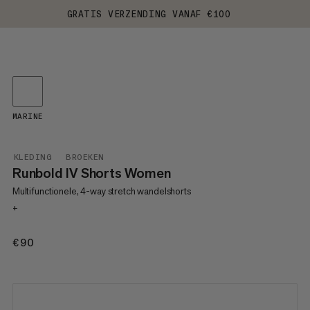
GRATIS VERZENDING VANAF €100
MARINE
KLEDING
BROEKEN
Runbold IV Shorts Women
Multifunctionele, 4-way stretch wandelshorts
+
€90
€90