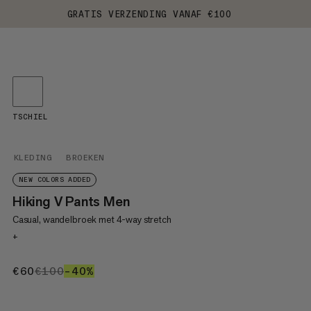
GRATIS VERZENDING VANAF €100
TSCHIEL
KLEDING
BROEKEN
NEW COLORS ADDED
Hiking V Pants Men
Casual, wandelbroek met 4-way stretch
+
€60
€60
€100
€100
–40%
40%