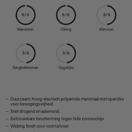
6/6
6/6
3/6
Wandelen.
Hiking
Klimmen
3/6
3/6
Bergbeklimmen
Dagelijks
Duurzaam, hoog-elastisch polyamide materiaal met spandex
voor bewegingsvrijheid
Snel drogend en ademend.
Betrouwbare bescherming tegen felle zonneschijn.
Wicking finish voor vochtafvoer