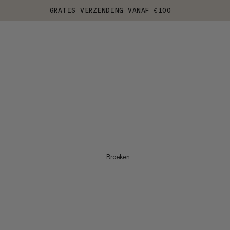
GRATIS VERZENDING VANAF €100
Broeken