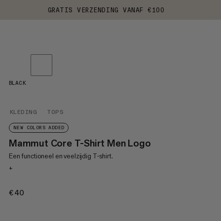
GRATIS VERZENDING VANAF €100
BLACK
KLEDING
TOPS
NEW COLORS ADDED
Mammut Core T-Shirt Men Logo
Een functioneel en veelzijdig T-shirt.
+
€40
€40