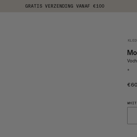
GRATIS VERZENDING VANAF €100
KLE
Mou
Vocht
+
€6
WHIT