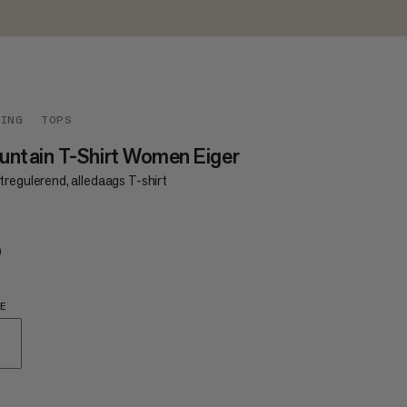
DING
TOPS
ntain T-Shirt Women Eiger
regulerend, alledaags T-shirt
0
€60
E