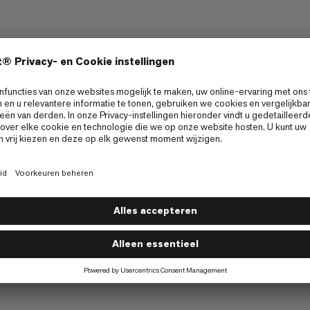
Organic Cotton
Fair Wear
rukpunten onder een rugzak te vermijden.
ster en biologisch geproduceerd katoen.
roging en comfort met natuurlijke en synthetische