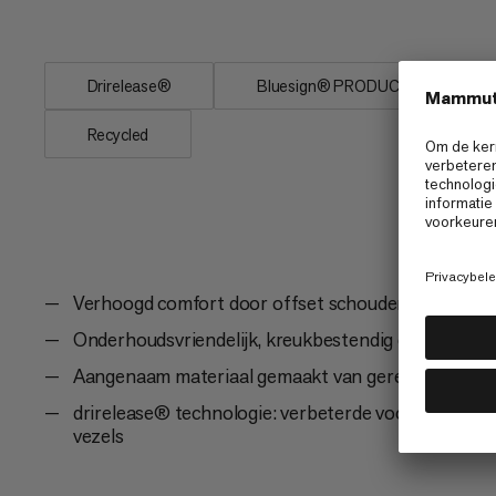
zijn...
Drirelease®
Bluesign® PRODUCT
Recycled
Verhoogd comfort door offset schoudernaden om d
Onderhoudsvriendelijk, kreukbestendig en strijkvrij
Aangenaam materiaal gemaakt van gerecycled polye
drirelease® technologie: verbeterde vochtafvoer, d
vezels