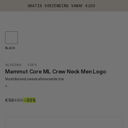
GRATIS VERZENDING VANAF €100
BLACK
KLEDING
TOPS
Mammut Core ML Crew Neck Men Logo
Voortdurend zweet afvoerende trui
+
€56
€56
€80
€80
–30%
30%