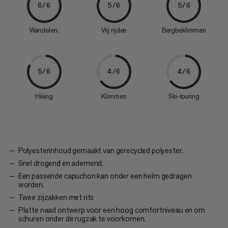
6/6
5/6
5/6
Wandelen.
Vrij rijden
Bergbeklimmen
5/6
4/6
4/6
Hiking
Klimmen
Ski-touring
Polyesterinhoud gemaakt van gerecycled polyester.
Snel drogend en ademend.
Een passende capuchon kan onder een helm gedragen
worden.
Twee zijzakken met rits
Platte naad ontwerp voor een hoog comfortniveau en om
schuren onder de rugzak te voorkomen.