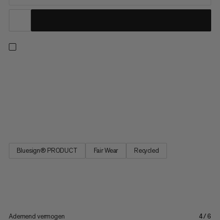
Gebouwd voor de hele dag comfort. Deze snel drogende
tussenlaag biedt een ideale balans tussen warmte en
ademend vermogen om je fris te houden, of je nu aan het
wandelen bent of hangt bij het rotsblokken. De rastervlies
regelt de kerntemperatuur voor warmte wanneer het koud
wordt, en koeling wanneer...
Bluesign® PRODUCT
Fair Wear
Recycled
Ademend vermogen
4/6