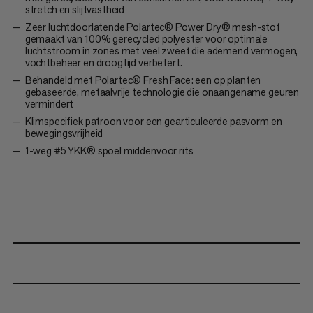
stretch en slijtvastheid
Zeer luchtdoorlatende Polartec® Power Dry® mesh-stof
gemaakt van 100% gerecycled polyester voor optimale
luchtstroom in zones met veel zweet die ademend vermogen,
vochtbeheer en droogtijd verbetert.
Behandeld met Polartec® Fresh Face: een op planten
gebaseerde, metaalvrije technologie die onaangename geuren
vermindert
Klimspecifiek patroon voor een gearticuleerde pasvorm en
bewegingsvrijheid
1-weg #5 YKK® spoel middenvoor rits