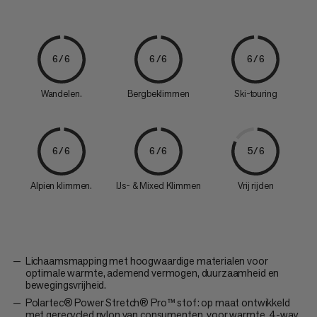
6/6
6/6
6/6
Wandelen.
Bergbeklimmen
Ski-touring
6/6
6/6
5/6
Alpien klimmen.
IJs- & Mixed Klimmen
Vrij rijden
Lichaamsmapping met hoogwaardige materialen voor
optimale warmte, ademend vermogen, duurzaamheid en
bewegingsvrijheid.
Polartec® Power Stretch® Pro™ stof: op maat ontwikkeld
met gerecycled nylon van consumenten, voor warmte, 4-way