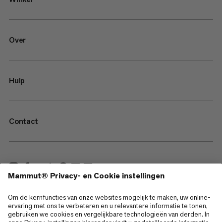
Over
Hulp
Contact
—