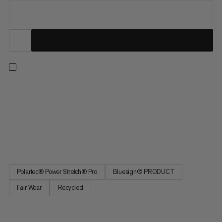
Een tussenlaag die perfect de thermische isolatie, ademend
vermogen en duurzaamheid in balans brengt. Body-mapped
voor de ultieme combinatie van twee hoogwaardige
materialen. Gebieden met veel zweet onder de armen en op
de rug zijn voorzien van Polartec® Power Dry® Mesh-stof met
een unieke open...
Polartec® Power Stretch® Pro
Bluesign® PRODUCT
Fair Wear
Recycled