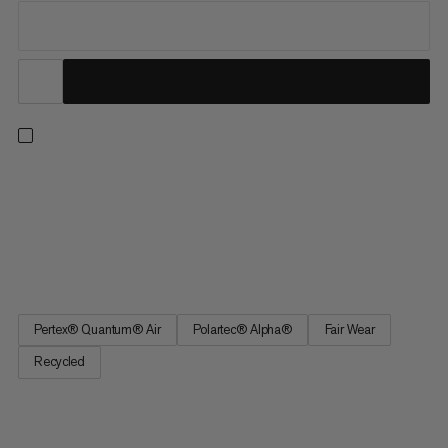
Actieve isolatie voor intensieve beklimmingen. Getest door
atleten als onderdeel van onze Eiger Nordwand-reeks, kan dit
vest gedragen worden als buitenlaag of in combinatie met een
jas. Het sneldrogende Polartec® Alpha® Direct Polypropyleen
isolatiemateriaal zorgt voor warmte terwijl zweet kan...
Pertex® Quantum® Air
Polartec® Alpha®
Fair Wear
Recycled