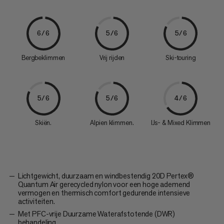
6/6
5/6
5/6
Bergbeklimmen
Vrij rijden
Ski-touring
5/6
5/6
4/6
Skiën.
Alpien klimmen.
IJs- & Mixed Klimmen
Lichtgewicht, duurzaam en windbestendig 20D Pertex®
Quantum Air gerecycled nylon voor een hoge ademend
vermogen en thermisch comfort gedurende intensieve
activiteiten.
Met PFC-vrije Duurzame Waterafstotende (DWR)
behandeling.