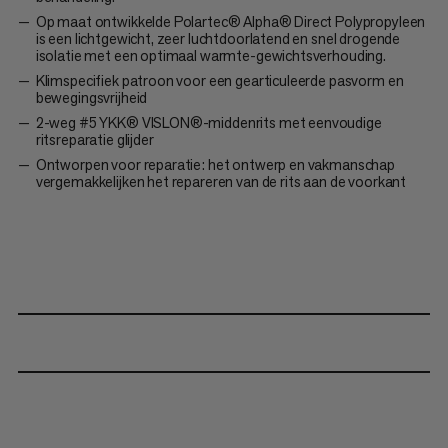
Op maat ontwikkelde Polartec® Alpha® Direct Polypropyleen
is een lichtgewicht, zeer luchtdoorlatend en snel drogende
isolatie met een optimaal warmte-gewichtsverhouding.
Klimspecifiek patroon voor een gearticuleerde pasvorm en
bewegingsvrijheid
2-weg #5 YKK® VISLON®-middenrits met eenvoudige
ritsreparatie glijder
Ontworpen voor reparatie: het ontwerp en vakmanschap
vergemakkelijken het repareren van de rits aan de voorkant