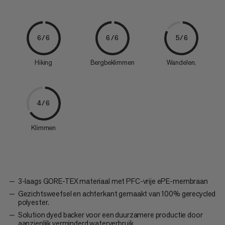
6/6
6/6
5/6
Hiking
Bergbeklimmen
Wandelen.
4/6
Klimmen
3-laags GORE-TEX materiaal met PFC-vrije ePE-membraan
Gezichtsweefsel en achterkant gemaakt van 100% gerecycled
polyester.
Solution dyed backer voor een duurzamere productie door
aanzienlijk verminderd waterverbruik.