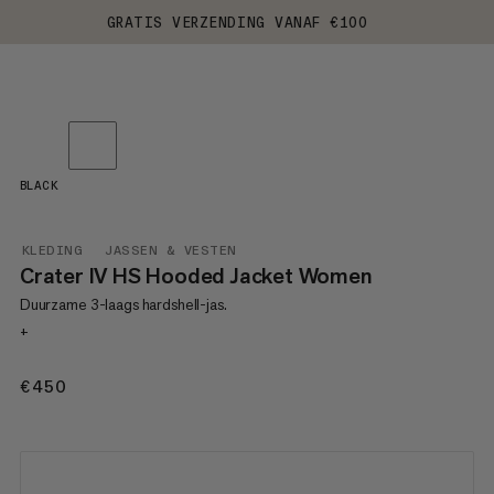
GRATIS VERZENDING VANAF €100
BLACK
KLEDING
JASSEN & VESTEN
Crater IV HS Hooded Jacket Women
Duurzame 3-laags hardshell-jas.
+
€450
€450