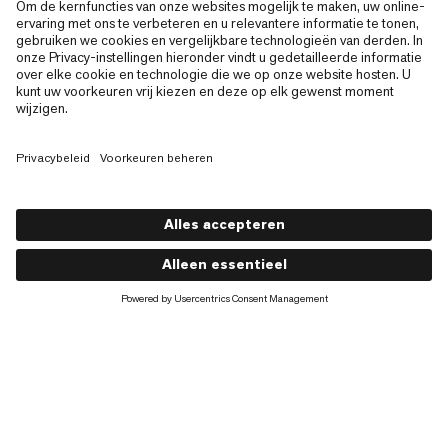
Crater IV HS Hooded Jacke
€450
€450