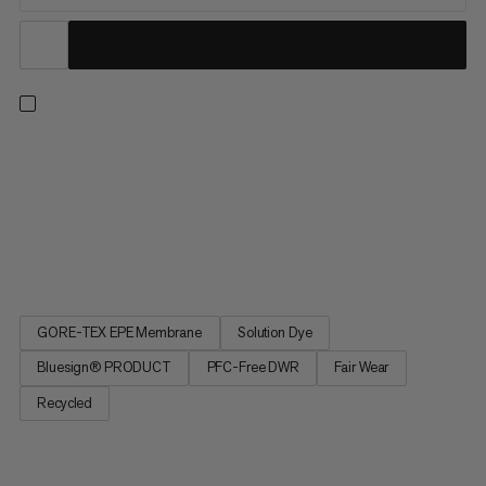
Een 3-laags hardshell voor avonturiers het hele jaar door met
oog voor duurzaamheid. Met een PFC-vrije GORE-TEX ePE-
membraan biedt deze jas een verminderde ecologische
voetafdruk en compromisloze prestaties. Niet alleen
duurzaam en waterdicht, hij is ook ademend, lichtgewicht en
zeer comprimeerbaar....
GORE-TEX EPE Membrane
Solution Dye
Bluesign® PRODUCT
PFC-Free DWR
Fair Wear
Recycled