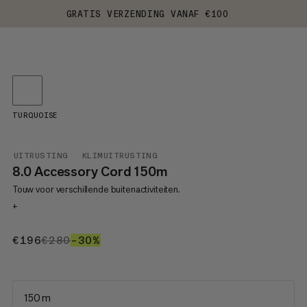
GRATIS VERZENDING VANAF €100
TURQUOISE
UITRUSTING
KLIMUITRUSTING
8.0 Accessory Cord 150m
Touw voor verschillende buitenactiviteiten.
+
€196
€196
€280
€280
–30%
30%
150 m