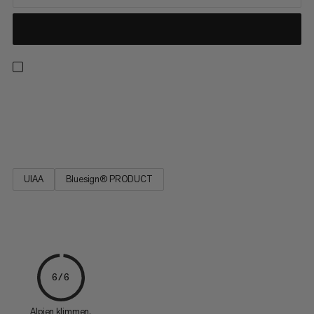
Sterk, met weinig rek, gemakkelijk te knopen en veerkrachtig.
Ideaal voor reddingstechnieken (prussiken) en het zekeren van
klossen en noten.
UIAA
Bluesign® PRODUCT
6/6
Alpien klimmen.