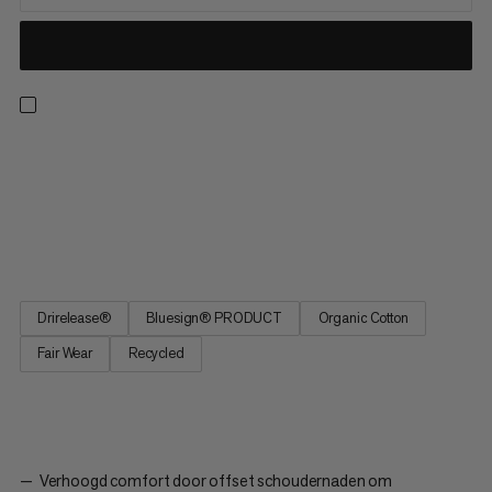
Een T-shirt klaar voor hele dag wandelingen, klimwanden en
dagelijks gebruik. Drirelease®-technologie houdt je droog en
koel in warme en vochtige omstandigheden. Het materiaal
voert vocht af en droogt vier keer sneller dan katoen, terwijl
het net zo zacht blijft. Bovendien zijn de schoudernaden naar...
Drirelease®
Bluesign® PRODUCT
Organic Cotton
Fair Wear
Recycled
Verhoogd comfort door offset schoudernaden om