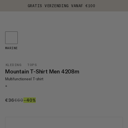
GRATIS VERZENDING VANAF €100
MARINE
KLEDING
TOPS
Mountain T-Shirt Men 4208m
Multifunctioneel T-shirt
+
€36
€36
€60
€60
–40%
40%