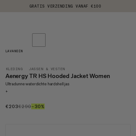
GRATIS VERZENDING VANAF €100
LAVANDIN
KLEDING
JASSEN & VESTEN
Aenergy TR HS Hooded Jacket Women
Ultradunne waterdichte hardshell jas
+
€203
€203
€290
€290
–30%
30%