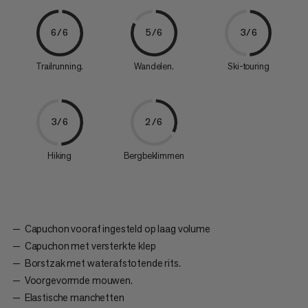
6/6
5/6
3/6
Trailrunning.
Wandelen.
Ski-touring
3/6
2/6
Hiking
Bergbeklimmen
Capuchon vooraf ingesteld op laag volume
Capuchon met versterkte klep
Borstzak met waterafstotende rits.
Voorgevormde mouwen.
Elastische manchetten