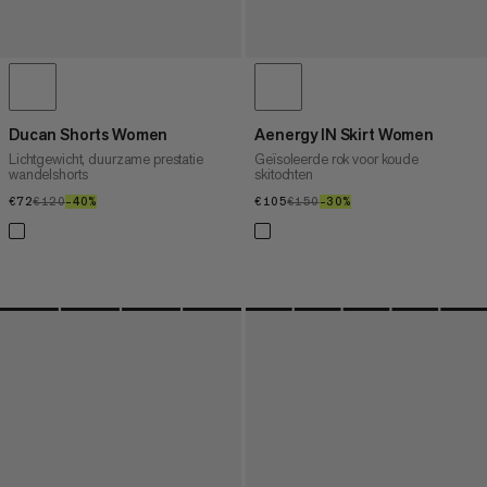
Ducan Shorts Women
Aenergy IN Skirt Women
Lichtgewicht, duurzame prestatie
Geïsoleerde rok voor koude
wandelshorts
skitochten
€72
€72
€120
€120
–40%
40%
€105
€105
€150
€150
–30%
30%