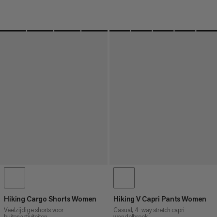
Hiking Cargo Shorts Women
Hiking V Capri Pants Women
Veelzijdige shorts voor
Casual, 4-way stretch capri
buitenactiviteiten
wandelbroek