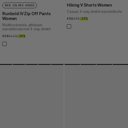
Hiking V Shorts Women
NEW COLORS ADDED
Casual, 4-way stretch wandelshorts
Runbold IV Zip Off Pants
Women
€56
€56
€75
€75
–25%
25%
Multifunctionele, afritsbare
wandelbroek met 4-way stretch
€98
€98
€140
€140
–30%
30%