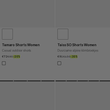
Tamaro Shorts Women
Taiss SO Shorts Women
Casual outdoor shorts
Duurzame alpine klimbroekjes
€72
€72
€90
€90
–20%
20%
€91
€91
€130
€130
–30%
30%