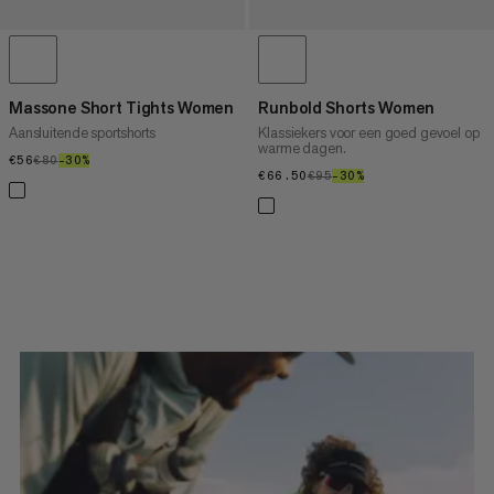
Massone Short Tights Women
Runbold Shorts Women
Aansluitende sportshorts
Klassiekers voor een goed gevoel op
warme dagen.
€56
€56
€80
€80
–30%
30%
€66.50
€66.50
€95
€95
–30%
30%