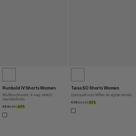
Runbold IV Shorts Women
Taiss SO Shorts Women
Multifunctionele, 4-way stretch
Gemaakt voor kliffen en alpien terrein.
wandelshorts
€98
€98
€140
€140
–30%
30%
€54
€54
€90
€90
–40%
40%