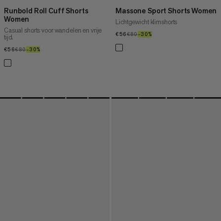
Runbold Roll Cuff Shorts
Massone Sport Shorts Women
Women
Lichtgewicht klimshorts
Casual shorts voor wandelen en vrije
€56
€56
€80
€80
–30%
30%
tijd.
€56
€56
€80
€80
–30%
30%