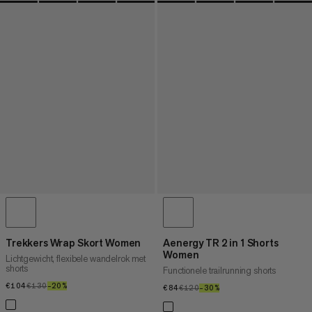
Trekkers Wrap Skort Women
Aenergy TR 2 in 1 Shorts
Women
Lichtgewicht, flexibele wandelrok met
shorts
Functionele trailrunning shorts
€104
€104
€130
€130
–20%
20%
€84
€84
€120
€120
–30%
30%