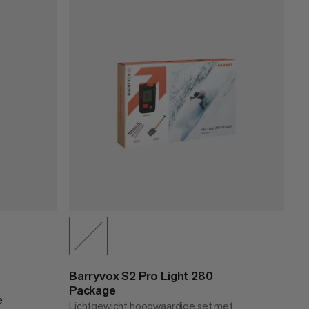
PRIJS LAAG NAAR HOOG
PRIJS HOOG NAAR LAAG
WAT IS ER NIEUW
BEOORDELING
Barryvox S2 Pro Light 280
Package
e
Lichtgewicht hoogwaardige set met