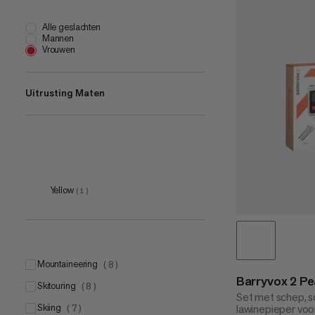
Alle geslachten
Mannen
Vrouwen
Uitrusting Maten
one size
(
2
)
Yellow
(
1
)
mountaineering
(
8
)
Barryvox 2 P
skitouring
(
8
)
Set met schep, 
skiing
lawinepieper voo
(
7
)