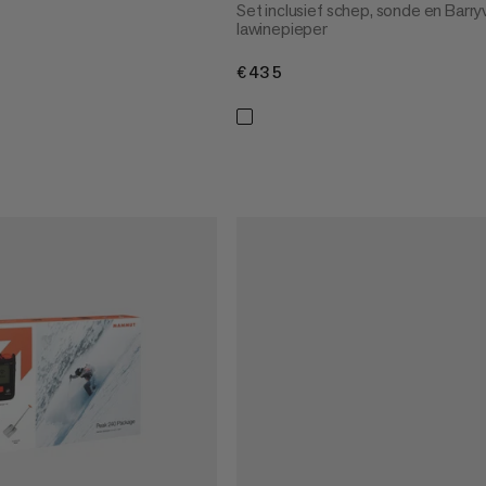
Set inclusief schep, sonde en Barr
lawinepieper
€435
€435