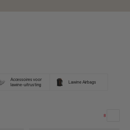
Accessoires voor
Lawine Airbags
lawine-uitrusting
8
ONZE AANBEVELING