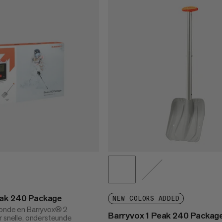
eak 240 Package
NEW COLORS ADDED
sonde en Barryvox® 2
Barryvox 1 Peak 240 Packag
r snelle, ondersteunde