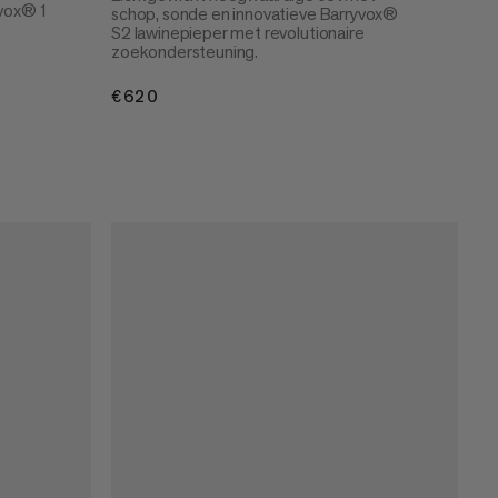
yvox® 1
schop, sonde en innovatieve Barryvox®
S2 lawinepieper met revolutionaire
zoekondersteuning.
€620
€620