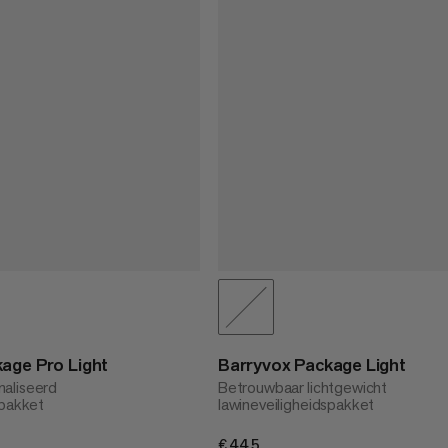
age Pro Light
Barryvox Package Light
aliseerd
Betrouwbaar lichtgewicht
spakket
lawineveiligheidspakket
€445
€445