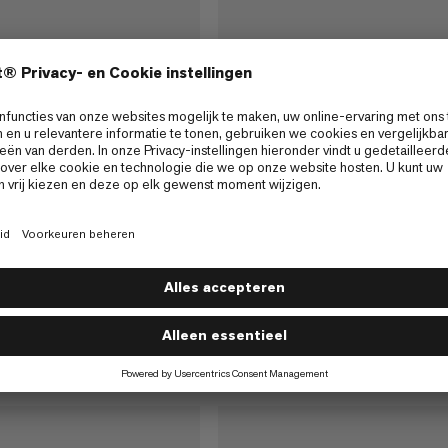
Peak 240 Package
Barryvox 2 Tour 280 Packag
onde en innovatieve
Lichtgewicht set met schep, sonde
winepieper met
Barryvox® 2 lawinepieper voor snel
oekondersteuning.
ondersteunde zoekacties.
€510
€510