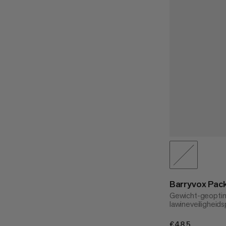
Barryvox Pack
Gewicht-geoptim
lawineveiligheid
€485
€485