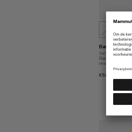
Barryvox S2 
Set met schop, s
Barryvox® S2 la
revolutionaire z
€580
€580