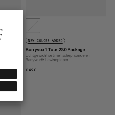
e
NEW COLORS ADDED
 en
Barryvox 1 Tour 280 Package
le,
Lichtgewicht set met schep, sonde en
Barryvox® 1 lawinepieper
€420
€420