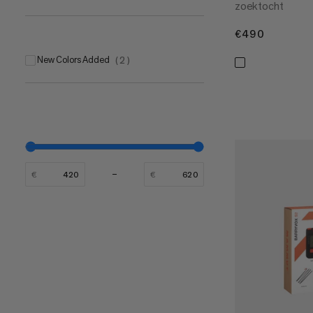
zoektocht
€490
€490
New Colors Added
(
2
)
€
€