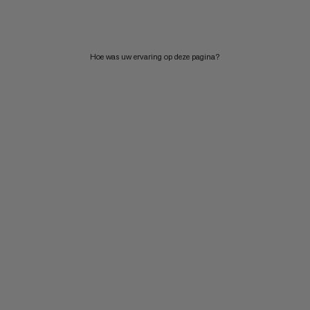
PRIJS HOOG NAAR LAAG
WAT IS ER NIEUW
Hoe was uw ervaring op deze pagina?
BEOORDELING