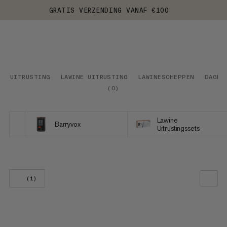
GRATIS VERZENDING VANAF €100
UITRUSTING
LAWINE UITRUSTING
LAWINESCHEPPEN
DAGEL
(
0
)
Lawine
Barryvox
Uitrustingssets
(1)
ONZE AANBEVELING
PRIJS LAAG NAAR HOOG