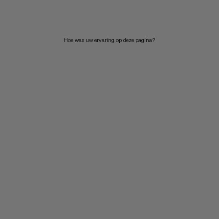
PRIJS HOOG NAAR LAAG
WAT IS ER NIEUW
Hoe was uw ervaring op deze pagina?
BEOORDELING