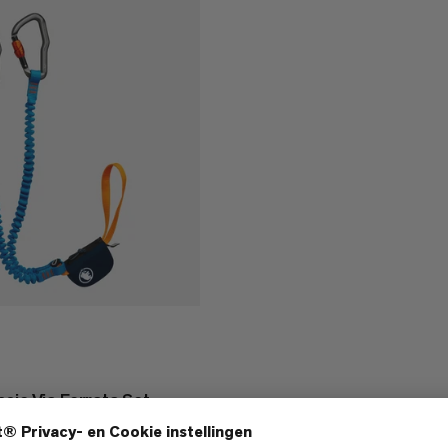
sic Via Ferrata Set
t Via Ferrata set