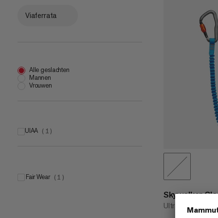
Viaferrata
Alle geslachten
Mannen
Vrouwen
UIAA
(
1
)
Fair Wear
(
1
)
Skywalker Clas
Ultra-lichtgewich