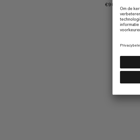
€90
€90