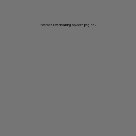
PRIJS HOOG NAAR LAAG
WAT IS ER NIEUW
Hoe was uw ervaring op deze pagina?
BEOORDELING