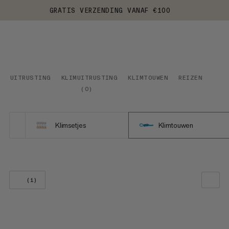
GRATIS VERZENDING VANAF €100
UITRUSTING
KLIMUITRUSTING
KLIMTOUWEN
REIZEN
(
0
)
Klimsetjes
Klimtouwen
(1)
ONZE AANBEVELING
PRIJS LAAG NAAR HOOG