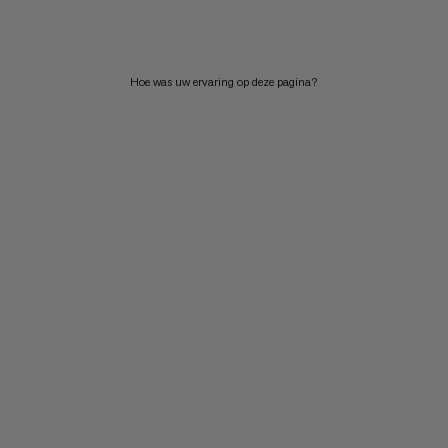
PRIJS HOOG NAAR LAAG
WAT IS ER NIEUW
Hoe was uw ervaring op deze pagina?
BEOORDELING