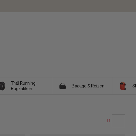
Trail Running
Bagage & Reizen
S
Rugzakken
11
ONZE AANBEVELING