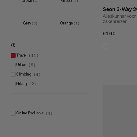
Brown
Green
(
1
)
(
2
)
15 L
(
1
)
Seon 3-Way 2
20 L
(
1
)
Alleskunner voor k
zakenreizen
25 L
(
1
)
Grey
Orange
(
6
)
(
1
)
€160
€160
(1)
travel
(
11
)
urban
(
9
)
climbing
(
4
)
hiking
(
2
)
Online Exclusive
(
4
)