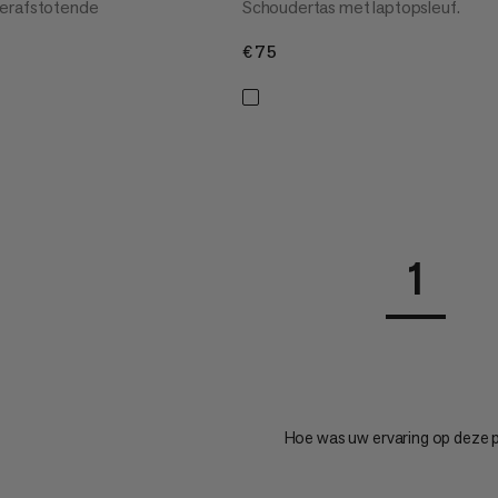
erafstotende
Schoudertas met laptopsleuf.
€75
€75
1
Hoe was uw ervaring op deze 