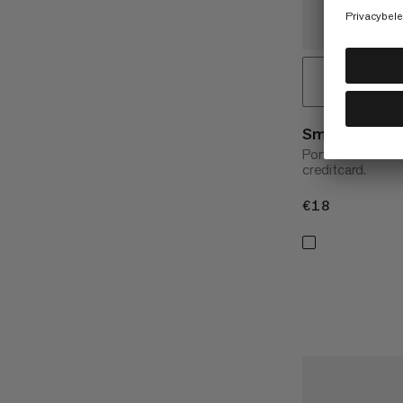
Smart Wallet U
Portemonnee in 
creditcard.
€18
€18