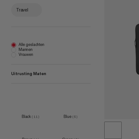
Travel
Alle geslachten
Mannen
Vrouwen
Uitrusting Maten
one size
(
3
)
1 L
(
2
)
2 L
(
1
)
Black
Blue
(
11
)
(
6
)
3 L
(
1
)
14 L
(
1
)