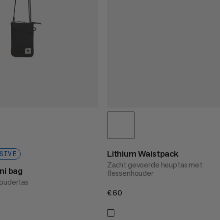
Lithium Waistpack
SIVE
Zacht gevoerde heuptas met
ini bag
flessenhouder
houdertas
€60
€60