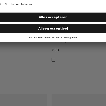
ltralight
Seon Pouch
het formaat van een
Veelzijdige en robuuste schouderta
€50
€50