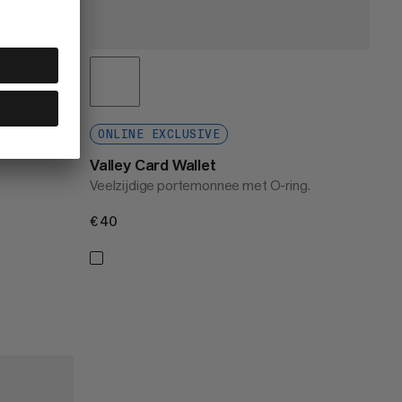
ONLINE EXCLUSIVE
s.
Valley Card Wallet
Veelzijdige portemonnee met O-ring.
€40
€40