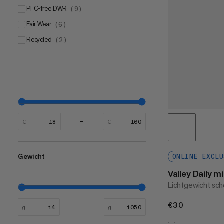
PFC-free DWR
(
9
)
Fair Wear
(
6
)
Recycled
(
2
)
€
€
Gewicht
ONLINE EXCLU
Valley Daily m
Lichtgewicht sc
€30
€30
g
g