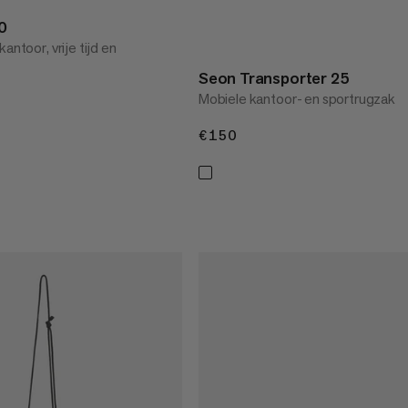
0
antoor, vrije tijd en
Seon Transporter 25
Mobiele kantoor- en sportrugzak
€150
€150