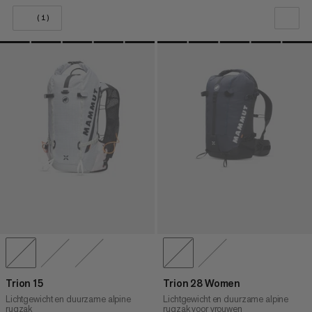
(1)
ONZE AANBEVELING
PRIJS LAAG NAAR HOOG
PRIJS HOOG NAAR LAAG
WAT IS ER NIEUW
BEOORDELING
Trion 15
Trion 28 Women
Lichtgewicht en duurzame alpine
Lichtgewicht en duurzame alpine
rugzak
rugzak voor vrouwen