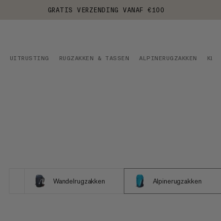
GRATIS VERZENDING VANAF €100
UITRUSTING
RUGZAKKEN & TASSEN
ALPINERUGZAKKEN
KLI
Wandelrugzakken
Alpinerugzakken