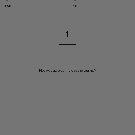
€150
€150
€160
€160
1
Hoe was uw ervaring op deze pagina?