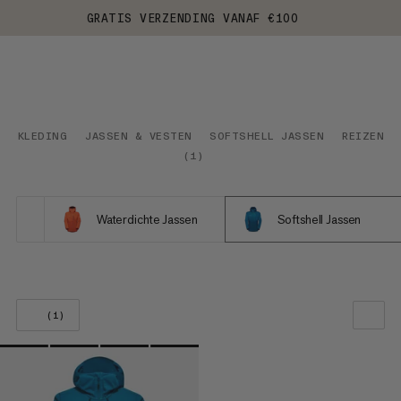
GRATIS VERZENDING VANAF €100
KLEDING
JASSEN & VESTEN
SOFTSHELL JASSEN
REIZEN
(
1
)
Waterdichte Jassen
Softshell Jassen
(1)
ONZE AANBEVELING
PRIJS LAAG NAAR HOOG