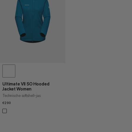
PRIJS HOOG NAAR LAAG
WAT IS ER NIEUW
BEOORDELING
Ultimate VII SO Hooded
Jacket Women
Technische softshell-jas
€290
€290