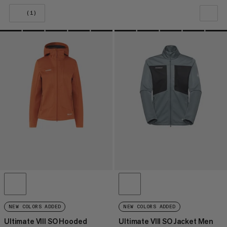
(1)
ONZE AANBEVELING
PRIJS LAAG NAAR HOOG
PRIJS HOOG NAAR LAAG
WAT IS ER NIEUW
BEOORDELING
NEW COLORS ADDED
NEW COLORS ADDED
Ultimate VIII SO Hooded
Ultimate VIII SO Jacket Men