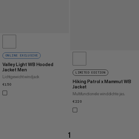
ONLINE EXCLUSIVE
Valley Light WB Hooded
Jacket Men
LIMITED EDITION
Lichtgewicht windjack
Hiking Patrol x Mammut WB
€150
€150
Jacket
Multifunctionele winddichte jas.
€220
€220
1