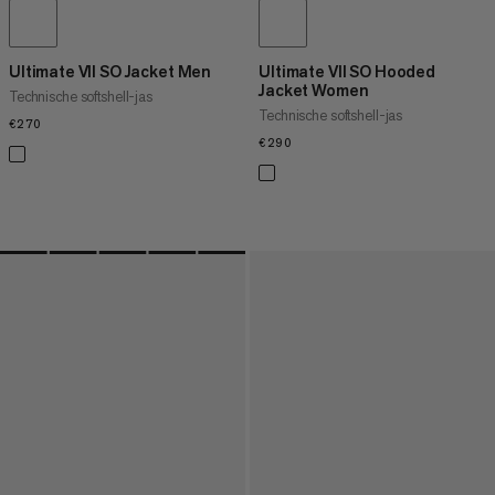
Ultimate VII SO Jacket Men
Ultimate VII SO Hooded
Jacket Women
Technische softshell-jas
Technische softshell-jas
€270
€270
€290
€290