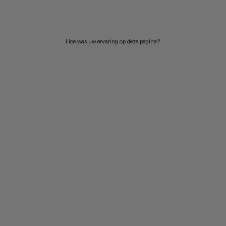
PRIJS HOOG NAAR LAAG
WAT IS ER NIEUW
Hoe was uw ervaring op deze pagina?
BEOORDELING