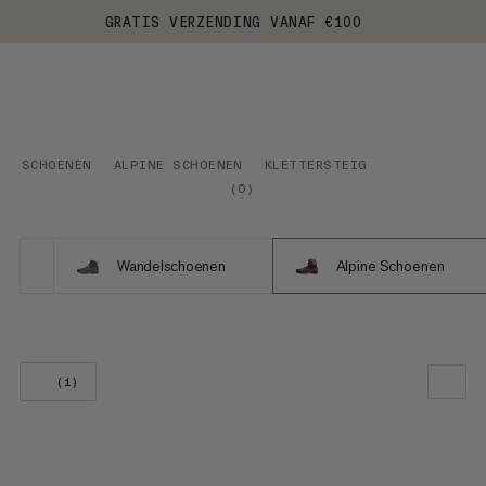
GRATIS VERZENDING VANAF €100
SCHOENEN
ALPINE SCHOENEN
KLETTERSTEIG
(
0
)
Wandelschoenen
Alpine Schoenen
(1)
ONZE AANBEVELING
PRIJS LAAG NAAR HOOG