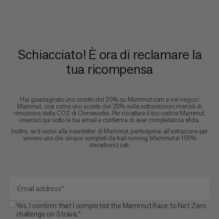
Schiacciato! È ora di reclamare la
tua ricompensa
Hai guadagnato uno sconto del 20% su Mammut.com e nei negozi
Mammut, così come uno sconto del 20% sulle sottoscrizioni mensili di
rimozione della CO2 di Climeworks. Per riscattare il tuo codice Mammut,
inserisci qui sotto la tua email e conferma di aver completato la sfida.
Inoltre, se ti iscrivi alla newsletter di Mammut, parteciperai all'estrazione per
vincere uno dei cinque completi da trail running Mammut al 100%
decarbonizzati.
Email address*
Yes, I confirm that I completed the Mammut Race to Net Zero
challenge on Strava.*