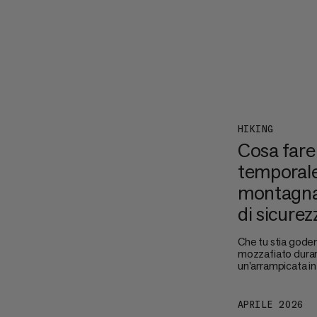
HIKING
Cosa fare
temporale
montagna 
di sicurez
Che tu stia gode
mozzafiato duran
un'arrampicata in
temporali in mon
cosa da prendere 
Guardare il cielo 
APRILE 2026
scatenare la sua