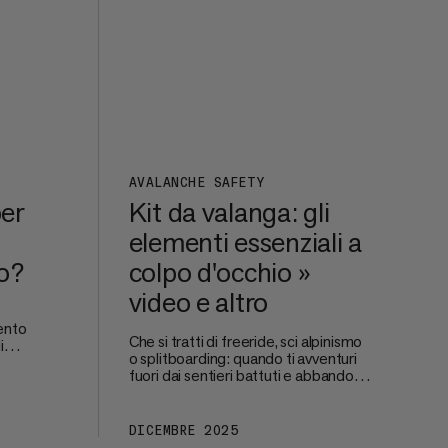
pere
nere
AVALANCHE SAFETY
per
Kit da valanga: gli
elementi essenziali a
no?
colpo d'occhio »
video e altro
o
ento
Che si tratti di freeride, sci alpinismo
i
o splitboarding: quando ti avventuri
e
fuori dai sentieri battuti e abbandoni
la sicurezza delle piste, la tua
do la
sicurezza e quella del tuo gruppo
i di
diventano fondamentali. La
nte
DICEMBRE 2025
protezione dalle valanghe inizia
o