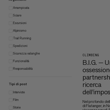
Arrampicata
Sciare
Escursioni
Alpinismo
Trail Running
Spedizioni
Sicurezza valanghe
CLIMBING
B.I.G. — U
Funzionalità
ossession
Responsabilità
partnershi
ricerca
Tipi di post
dell'impos
Interviste
Film
Nel profondo dell
di Flatanger, in N
Storie
via senza eguali.