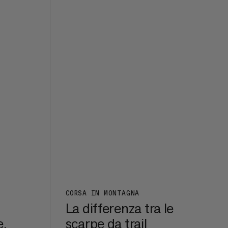
i-
land
ha
 bici
rre
i
c,
r e
to
i
solo
CORSA IN MONTAGNA
La differenza tra le
e,
scarpe da trail