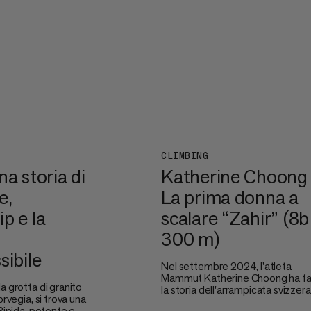
CLIMBING
na storia di
Katherine Choong
e,
La prima donna a
p e la
scalare “Zahir” (8
300 m)
sibile
Nel settembre 2024, l'atleta
Mammut Katherine Choong ha fa
a grotta di granito
la storia dell'arrampicata svizzera
orvegia, si trova una
quando ha completato Zahir (8b
 Ripida, potente e