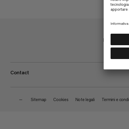
Negozio
Contact
—
Sitemap
Cookies
Note legali
Termini e condi