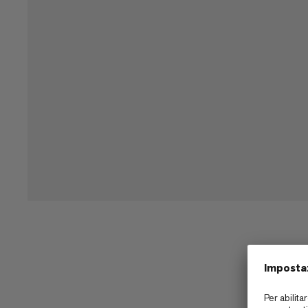
Ti sei mai chiesto come conservare al m
sacca a rete leggera e traspirante è la 
mantenere la sofficità e la durata tra un
in poliestere riciclato per un impatto am