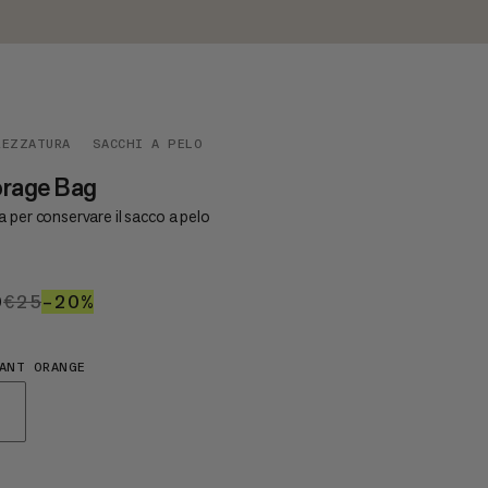
REZZATURA
SACCHI A PELO
orage Bag
 per conservare il sacco a pelo
0
€20
€25
€25
–20%
20%
ANT ORANGE