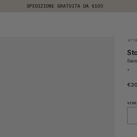
SPEDIZIONE GRATUITA DA €100
ATT
St
Sacca
+
€2
VIBR