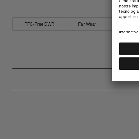
conservazione è un'aggiunta semplice ma
PFC-Free DWR
Fair Wear
Recycled