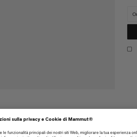
On
eglio il tuo sacco a pelo? Questa
soluzione perfetta per aiutare a
 viaggio e l'altro. Realizzato al 100%
bientale ridotto, il sacchetto di