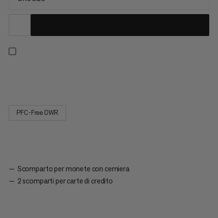
Portafoglio ultraleggero in formato carta di credito.
PFC-Free DWR
Scomparto per monete con cerniera
2 scomparti per carte di credito