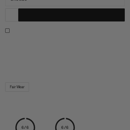
Porta divertimento sulle vie, sui massi o in palestra di
arrampicata. Questo sacchetto di magnesio a forma di
mammut autoportante e soffice presenta un bordo rinforzato
per facilitare l'accesso al magnesio e un'apposita asola elastica
per la spazzola. Una fodera in pile al 100% riciclato e una...
Fair Wear
6/6
6/6