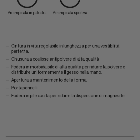
Arrampicata in palestra
Arrampicata sportiva
Cintura in vita regolabile in lunghezza per una vestibilità
perfetta.
Chiusura a coulisse antipolvere di alta qualità
Fodera in morbida pile di alta qualità per ridurre la polvere e
distribuire uniformemente il gesso nella mano.
Apertura a mantenimento della forma
Portapennelli
Fodera in pile cucita per ridurre la dispersione di magnesite