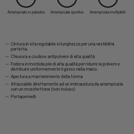
Arrampicata in palestra
Arrampicata sportiva
Arrampicata multipitch.
Cintura in vita regolabile in lunghezza per una vestibilità
perfetta.
Chiusura a coulisse antipolvere di alta qualità
Fodera in morbida pile di alta qualità per ridurre la polvere e
distribuire uniformemente il gesso nella mano.
Apertura a mantenimento della forma
Attaccabile direttamente ad un imbracatura da arrampicata
con un moschettone (non incluso)
Portapennelli