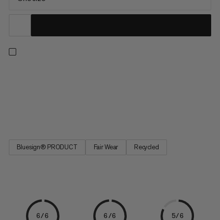
Affronta il tuo prossimo progetto con il nostro sacco da
magnesio definitivo. Un'ampia apertura ergonomica a forma di
pugno con un bordo rinforzato consente di magnesiarizzare in
modo rapido e semplice. Il design ricco di funzionalità include
anche una tasca con portachiavi, un passante per spazzola...
Bluesign® PRODUCT
Fair Wear
Recycled
6/6
6/6
5/6