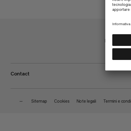
Negozio
Contact
—
Sitemap
Cookies
Note legali
Termini e condi