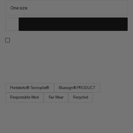
One size
Tweak Beanie - un classico berretto a maglia fine liscia. Il
berretto è elegante con un logo Mammut ricamato. All'interno
è foderato con un morbido pile.
Pontetorto® Tecnopile®
Bluesign® PRODUCT
Responsible Wool
Fair Wear
Recycled