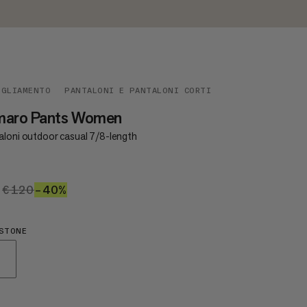
IGLIAMENTO
PANTALONI E PANTALONI CORTI
maro Pants Women
aloni outdoor casual 7/8-length
2
€72
€120
€120
–40%
40%
STONE