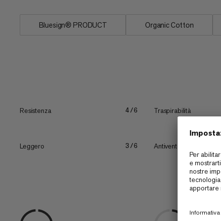
Bluesign® PRODUCT
Organic Cotton
Resistenza
Traspirabilità
4/6
Leggero
Antivento
3/6