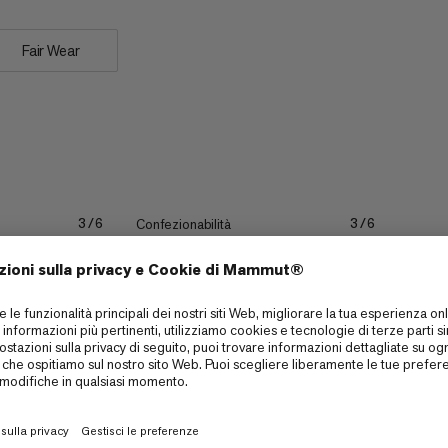
Fair Wear
Confezionabilità
3/6
3/6
Allungare
2/6
2/6