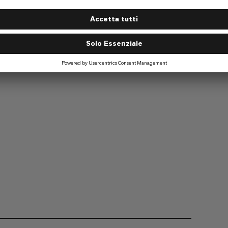
ta
Escursionismo
2/6