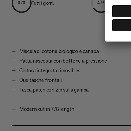
Tutti i giorni.
Arrampica
6/6
4/6
Miscela di cotone biologico e canapa
Patta nascosta con bottone a pressione
Cintura integrata rimovibile.
Due tasche frontali.
Tasca patch con zip sulla gamba
Modern cut in 7/8 length