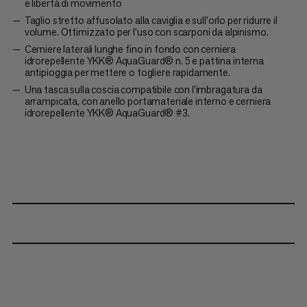
e libertà di movimento
Taglio stretto affusolato alla caviglia e sull'orlo per ridurre il
volume. Ottimizzato per l'uso con scarponi da alpinismo.
Cerniere laterali lunghe fino in fondo con cerniera
idrorepellente YKK® AquaGuard® n. 5 e pattina interna
antipioggia per mettere o togliere rapidamente.
Una tasca sulla coscia compatibile con l'imbragatura da
arrampicata, con anello portamateriale interno e cerniera
idrorepellente YKK® AquaGuard® #3.