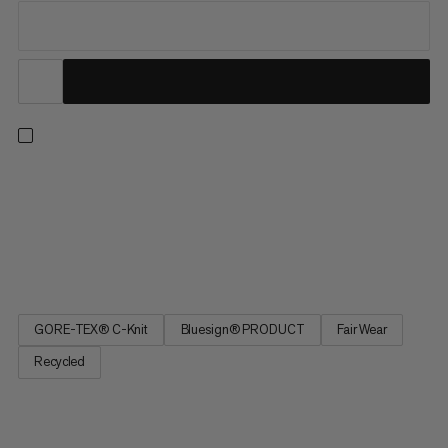
I nostri pantaloni hardshell più leggeri nella gamma Eiger
Nordwand. Il design minimalista di questi pantaloni privilegia la
compattabilità e la traspirabilità. Il tessuto leggero GORE-TEX
a 3 strati offre una protezione dalle intemperie di grado
espedizione e resistenza all'abrasione, mentre un...
GORE-TEX® C-Knit
Bluesign® PRODUCT
Fair Wear
Recycled