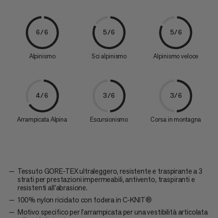
6/6
5/6
5/6
Alpinismo
Sci alpinismo
Alpinismo veloce
4/6
3/6
3/6
Arrampicata Alpina
Escursionismo
Corsa in montagna
Tessuto GORE-TEX ultraleggero, resistente e traspirante a 3
strati per prestazioni impermeabili, antivento, traspiranti e
resistenti all'abrasione.
100% nylon riciclato con fodera in C-KNIT®
Motivo specifico per l'arrampicata per una vestibilità articolata